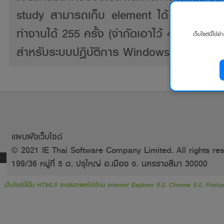
study สามารถเก็บ element ได้ 255 eleme
ทำงานได้ 255 ครั้ง (จำกัดเอาไว้ 4 elemen
เว็บไซต์นี้ได้
สำหรับระบบปฏิบัติการ Windows XP/Vista/
แผนผังเว็บไซต์
© 2021 IE Thai Software Company Limited. All rights res
199/36 หมู่ที่ 5 ต. ปรุใหญ่ อ.เมือง จ. นครราชสีมา 30000
เว็บไซต์นี้เป็น HTML5 จะแสดงผลได้ดีบน Internet Explorer 9.0, Chrome 6.0, Firefox